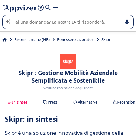
righe con
shift + enter
).
L'IA di Appvizer vi guida nell'utilizzo o nella scelta di un
software SaaS per la vostra azienda.
Risorse umane (HR)
Benessere lavoratori
Skipr
Skipr : Gestione Mobilità Aziendale
Semplificata e Sostenibile
Nessuna recensione degli utenti
In sintesi
Prezzi
Alternative
Recension
Skipr: in sintesi
Skipr è una soluzione innovativa di gestione della