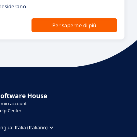
 desiderano
Per saperne di più
Software House
l mio account
elp Center
ingua:
Italia (Italiano)