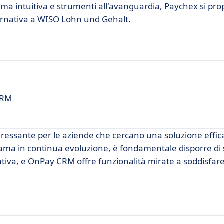
orma intuitiva e strumenti all'avanguardia, Paychex si p
ternativa a WISO Lohn und Gehalt.
CRM
essante per le aziende che cercano una soluzione effica
norama in continua evoluzione, è fondamentale disporre di
zzativa, e OnPay CRM offre funzionalità mirate a soddisfar