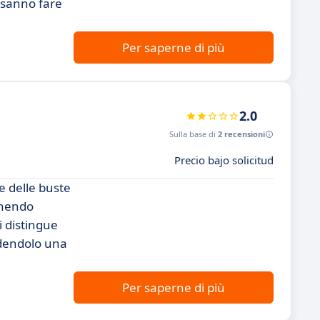
e sanno fare
Per saperne di più
2.0
Sulla base di
2 recensioni
Precio bajo solicitud
e delle buste
rnendo
i distingue
ndendolo una
Per saperne di più