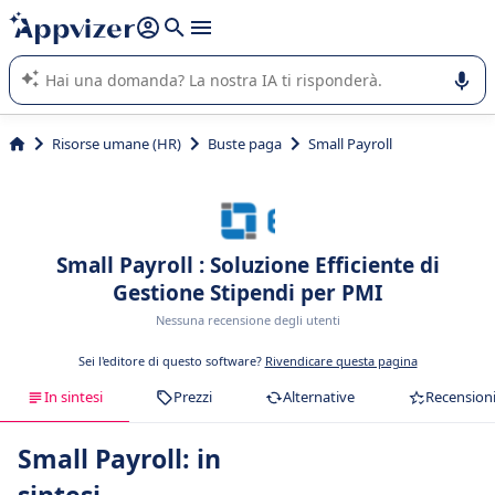
righe con
shift + enter
).
L'IA di Appvizer vi guida nell'utilizzo o nella scelta di un
software SaaS per la vostra azienda.
Risorse umane (HR)
Buste paga
Small Payroll
Small Payroll : Soluzione Efficiente di
Gestione Stipendi per PMI
Nessuna recensione degli utenti
Sei l'editore di questo software?
Rivendicare questa pagina
In sintesi
Prezzi
Alternative
Recension
Small Payroll: in