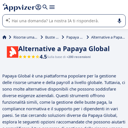
righe con
shift + enter
).
L'IA di Appvizer vi guida nell'utilizzo o nella scelta di un
software SaaS per la vostra azienda.
Risorse umane (HR)
Buste paga
Papaya Global
Alternative a Papaya Global
Alternative a Papaya Global
4.5
Sulla base di
+200 recensioni
Papaya Global è una piattaforma popolare per la gestione
delle risorse umane e della payroll a livello globale. Tuttavia, ci
sono molte alternative disponibili che possono soddisfare
diverse esigenze aziendali. Questi strumenti offrono
funzionalità simili, come la gestione delle buste paga, la
compliance normativa e il supporto per i dipendenti in vari
paesi. Se stai cercando soluzioni diverse da Papaya Global,
esplora le seguenti opzioni raccomandate che possono aiutarti