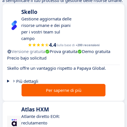
a semplificare il tuo processo di gestione delle risorse umane.
Skello
Gestione aggiornata delle
risorse umane e dei piani
per i vostri team sul
campo
4.4
Sulla base di
+200 recensioni
Versione gratuita
Prova gratuita
Demo gratuita
Precio bajo solicitud
Skello offre un vantaggio rispetto a Papaya Global.
Più dettagli
Per saperne di più
Atlas HXM
Atlante diretto EOR:
reclutamento