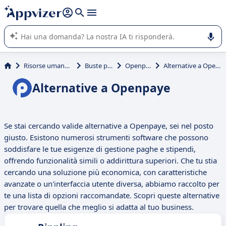
righe con
shift + enter
).
L'IA di Appvizer vi guida nell'utilizzo o nella scelta di un
software SaaS per la vostra azienda.
Risorse umane (HR)
Buste paga
Openpaye
Alternative a Openpaye
Alternative a Openpaye
Se stai cercando valide alternative a Openpaye, sei nel posto
giusto. Esistono numerosi strumenti software che possono
soddisfare le tue esigenze di gestione paghe e stipendi,
offrendo funzionalità simili o addirittura superiori. Che tu stia
cercando una soluzione più economica, con caratteristiche
avanzate o un'interfaccia utente diversa, abbiamo raccolto per
te una lista di opzioni raccomandate. Scopri queste alternative
per trovare quella che meglio si adatta al tuo business.