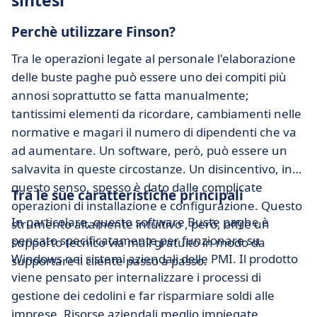
sintesi
Perchè utilizzare Finson?
Tra le operazioni legate al personale l'elaborazione
delle buste paghe può essere uno dei compiti più
annosi soprattutto se fatta manualmente;
tantissimi elementi da ricordare, cambiamenti nelle
normative e magari il numero di dipendenti che va
ad aumentare. Un software, però, può essere un
salvavita in queste circostanze. Un disincentivo, in
questo senso, spesso è dato dalle complicate
Tra le sue caratteristiche principali
operazioni di installazione e configurazione. Questo
In particolare, questo software Buste paghe è
strumento altamente intuitivo , però, offre un
pensato specificatamente per funzionare su
supporto tecnico via mail gratuito in modo da
Windows nei sistemi aziendali delle PMI. Il prodotto
supportare il cliente passo a passo.
viene pensato per internalizzare i processi di
gestione dei cedolini e far risparmiare soldi alle
imprese. Risorse aziendali meglio impiegate,