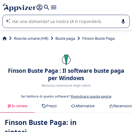
righe con
shift + enter
).
L'IA di Appvizer vi guida nell'utilizzo o nella scelta di un
software SaaS per la vostra azienda.
Risorse umane (HR)
Buste paga
Finson Buste Paga
Finson Buste Paga : Il software buste paga
per Windows
Nessuna recensione degli utenti
Sei l'editore di questo software?
Rivendicare questa pagina
In sintesi
Prezzi
Alternative
Recension
Finson Buste Paga: in