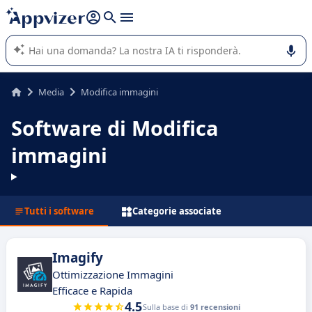
righe con
shift + enter
).
L'IA di Appvizer vi guida nell'utilizzo o nella scelta di un
software SaaS per la vostra azienda.
Media
Modifica immagini
Software di Modifica
immagini
Tutti i software
Categorie associate
Imagify
Ottimizzazione Immagini
Efficace e Rapida
4.5
Sulla base di
91 recensioni