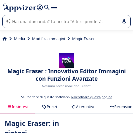
righe con
shift + enter
).
L'IA di Appvizer vi guida nell'utilizzo o nella scelta di un
software SaaS per la vostra azienda.
Media
Modifica immagini
Magic Eraser
Magic Eraser : Innovativo Editor Immagini
con Funzioni Avanzate
Nessuna recensione degli utenti
Sei l'editore di questo software?
Rivendicare questa pagina
In sintesi
Prezzi
Alternative
Recension
Magic Eraser: in