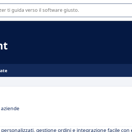
 o nella scelta di un software SaaS per la vostra azienda.
nt
iate
r aziende
i personalizzati, gestione ordini e integrazione facile c