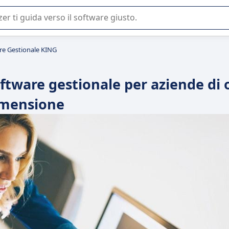
 o nella scelta di un software SaaS per la vostra azienda.
re Gestionale KING
ftware gestionale per aziende di 
mensione