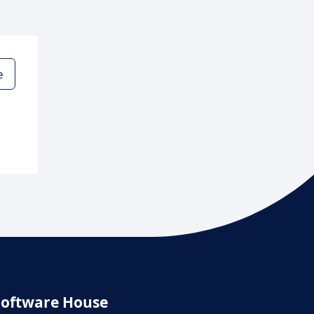
e
Software House