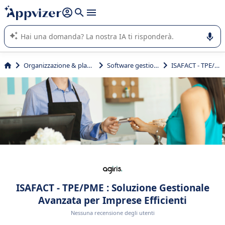
righe con
shift + enter
).
L'IA di Appvizer vi guida nell'utilizzo o nella scelta di un
software SaaS per la vostra azienda.
Organizzazione & planning
Software gestionale
ISAFACT - TPE/PME
ISAFACT - TPE/PME : Soluzione Gestionale
Avanzata per Imprese Efficienti
Nessuna recensione degli utenti