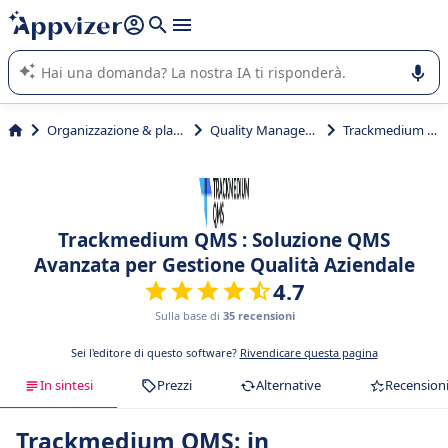
righe con
shift + enter
).
L'IA di Appvizer vi guida nell'utilizzo o nella scelta di un
software SaaS per la vostra azienda.
Organizzazione & planning
Quality Management
Trackmedium QMS
Trackmedium QMS : Soluzione QMS
Avanzata per Gestione Qualità Aziendale
4.7
Sulla base di
35 recensioni
Sei l'editore di questo software?
Rivendicare questa pagina
In sintesi
Prezzi
Alternative
Recension
Trackmedium QMS: in