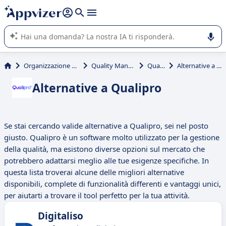
righe con
shift + enter
).
L'IA di Appvizer vi guida nell'utilizzo o nella scelta di un
software SaaS per la vostra azienda.
Organizzazione & planning
Quality Management
Qualipro
Alternative a Qualipro
Alternative a Qualipro
Se stai cercando valide alternative a Qualipro, sei nel posto
giusto. Qualipro è un software molto utilizzato per la gestione
della qualità, ma esistono diverse opzioni sul mercato che
potrebbero adattarsi meglio alle tue esigenze specifiche. In
questa lista troverai alcune delle migliori alternative
disponibili, complete di funzionalità differenti e vantaggi unici,
per aiutarti a trovare il tool perfetto per la tua attività.
Digitaliso