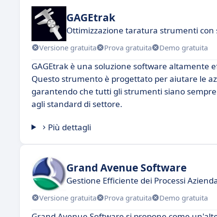
GAGEtrak
Ottimizzazione taratura strumenti co
Versione gratuita
Prova gratuita
Demo gratuita
GAGEtrak è una soluzione software altamente effi
Questo strumento è progettato per aiutare le azi
garantendo che tutti gli strumenti siano sempre c
agli standard di settore.
Più dettagli
Grand Avenue Software
Gestione Efficiente dei Processi Azienda
Versione gratuita
Prova gratuita
Demo gratuita
Grand Avenue Software si propone come un'alter