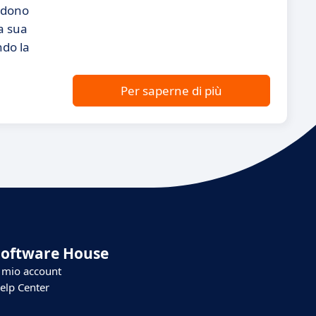
endono
La sua
ndo la
Per saperne di più
Software House
l mio account
elp Center