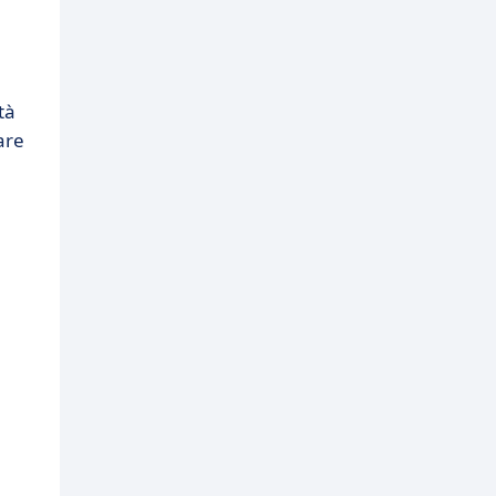
tà
are