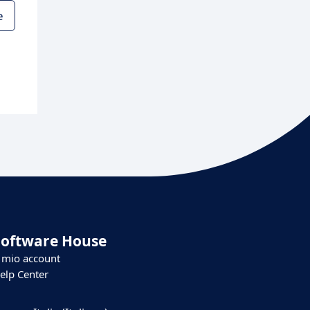
e
Software House
l mio account
elp Center