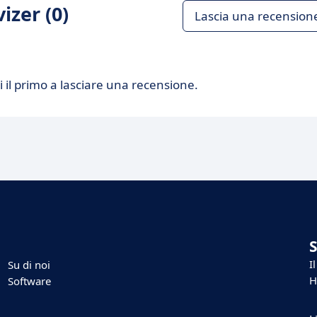
izer (0)
Lascia una recension
 il primo a lasciare una recensione.
I
Su di noi
H
Software