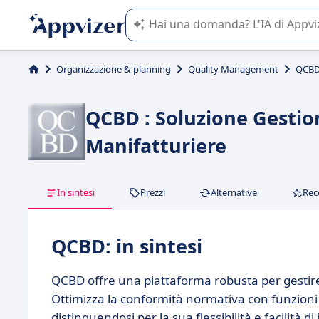
L'IA di Appvizer vi guida nell'utilizzo
Organizzazione & planning
Quality Management
QCB
QCBD : Soluzione Gestio
Manifatturiere
In sintesi
Prezzi
Alternative
Rec
QCBD: in sintesi
QCBD offre una piattaforma robusta per gestire 
Ottimizza la conformità normativa con funzioni 
distinguendosi per la sua flessibilità e facilità d