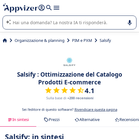
righe con
shift + enter
).
L'IA di Appvizer vi guida nell'utilizzo o nella scelta di un
software SaaS per la vostra azienda.
Organizzazione & planning
PIM e PXM
Salsify
Salsify : Ottimizzazione del Catalogo
Prodotti E-commerce
4.1
Sulla base di
+200 recensioni
Sei l'editore di questo software?
Rivendicare questa pagina
In sintesi
Prezzi
Alternative
Recension
Salsify: in sintesi