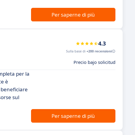
Per saperne di più
4.3
Sulla base di
+200 recensioni
Precio bajo solicitud
mpleta per la
ce è
 beneficiare
sorse sul
Per saperne di più