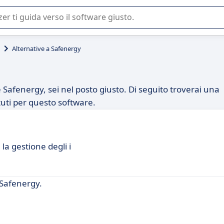
 o nella scelta di un software SaaS per la vostra azienda.
Alternative a Safenergy
Safenergy, sei nel posto giusto. Di seguito troverai una
ituti per questo software.
la gestione degli i
 Safenergy.