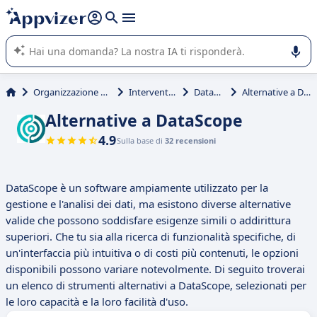
righe con
shift + enter
).
L'IA di Appvizer vi guida nell'utilizzo o nella scelta di un
software SaaS per la vostra azienda.
Organizzazione & planning
Interventi tecnici
DataScope
Alternative a DataScope
Alternative a DataScope
4.9
Sulla base di
32 recensioni
DataScope è un software ampiamente utilizzato per la
gestione e l'analisi dei dati, ma esistono diverse alternative
valide che possono soddisfare esigenze simili o addirittura
superiori. Che tu sia alla ricerca di funzionalità specifiche, di
un'interfaccia più intuitiva o di costi più contenuti, le opzioni
disponibili possono variare notevolmente. Di seguito troverai
un elenco di strumenti alternativi a DataScope, selezionati per
le loro capacità e la loro facilità d'uso.