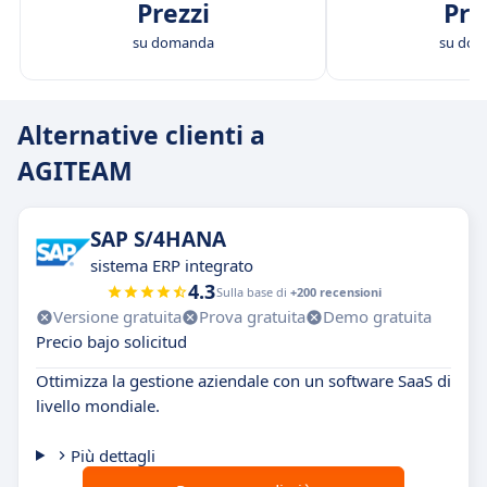
Prezzi
Pre
su domanda
su do
Alternative clienti a
AGITEAM
SAP S/4HANA
sistema ERP integrato
4.3
Sulla base di
+200 recensioni
Versione gratuita
Prova gratuita
Demo gratuita
Precio bajo solicitud
Ottimizza la gestione aziendale con un software SaaS di
livello mondiale.
Più dettagli