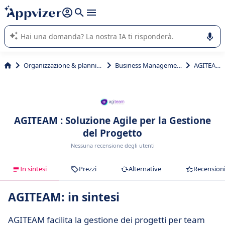
righe con
shift + enter
).
L'IA di Appvizer vi guida nell'utilizzo o nella scelta di un
software SaaS per la vostra azienda.
Organizzazione & planning
Business Management
AGITEAM
AGITEAM : Soluzione Agile per la Gestione
del Progetto
Nessuna recensione degli utenti
In sintesi
Prezzi
Alternative
Recension
AGITEAM: in sintesi
AGITEAM facilita la gestione dei progetti per team