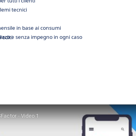
 tutti i clienti
lemi tecnici
ensile in base ai consumi
ilizzo e senza impegno in ogni caso
rediti
(nel rispetto degli standard di consegna dei vari paesi)
iscono i crediti