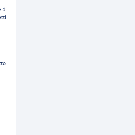
 di
tti
tto