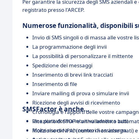
Per garantire la sicurezza degli SMS aziendali e
registrato presso l'ARCEP.
Numerose funzionalità, disponibili 
Invio di SMS singoli o di massa alle vostre lis
La programmazione degli invii
La possibilità di personalizzare il mittente
Spedizione dei messaggi
Inserimento di brevi link tracciati
Inserimento di file
Inviare mailing di prova o simulare invii
Ricezione degli avvisi di ricevimento
SMSFactor è anche...
Cronologia e rapporti delle vostre campag
Una piattaforma intuitiva adatta a tutti
Ricezione di STOP e annullamento automat
Molte risorse e un centro di assistenza
Ricezione di NPAI (numeri non assegnati) e pos