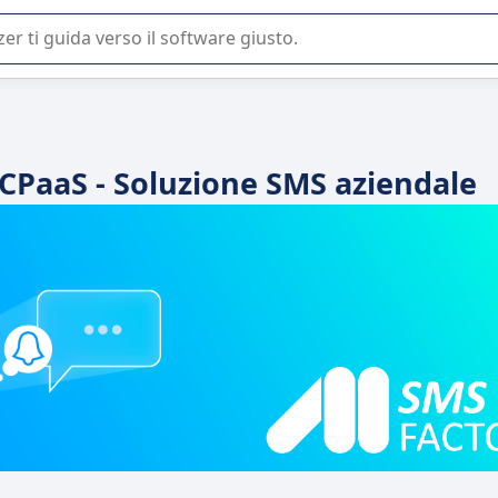
 o nella scelta di un software SaaS per la vostra azienda.
CPaaS - Soluzione SMS aziendale