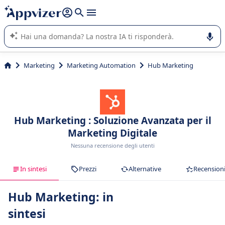
righe con
shift + enter
).
L'IA di Appvizer vi guida nell'utilizzo o nella scelta di un
software SaaS per la vostra azienda.
Marketing
Marketing Automation
Hub Marketing
Hub Marketing : Soluzione Avanzata per il
Marketing Digitale
Nessuna recensione degli utenti
In sintesi
Prezzi
Alternative
Recension
Hub Marketing: in
sintesi