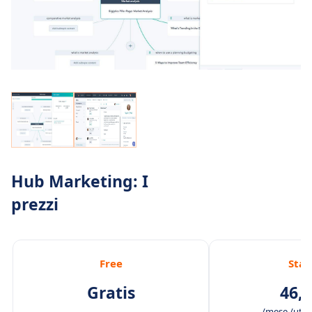
Hub Marketing: I
prezzi
Free
Star
Gratis
46,0
/mese /utenti