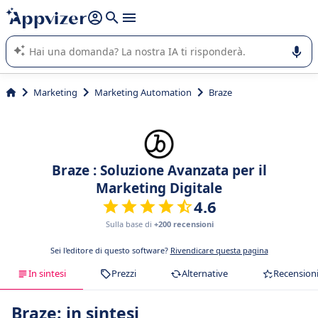
righe con
shift + enter
).
L'IA di Appvizer vi guida nell'utilizzo o nella scelta di un
software SaaS per la vostra azienda.
Marketing
Marketing Automation
Braze
Braze : Soluzione Avanzata per il
Marketing Digitale
4.6
Sulla base di
+200 recensioni
Sei l'editore di questo software?
Rivendicare questa pagina
In sintesi
Prezzi
Alternative
Recension
Braze: in sintesi