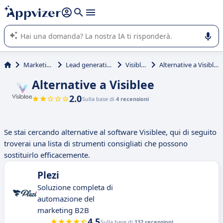
righe con
shift + enter
).
L'IA di Appvizer vi guida nell'utilizzo o nella scelta di un
software SaaS per la vostra azienda.
Marketing
Lead generation
Visiblee
Alternative a Visiblee
Alternative a Visiblee
2.0
Sulla base di
4 recensioni
Se stai cercando alternative al software Visiblee, qui di seguito
troverai una lista di strumenti consigliati che possono
sostituirlo efficacemente.
Plezi
Soluzione completa di
automazione del
marketing B2B
4.5
Sulla base di
132 recensioni