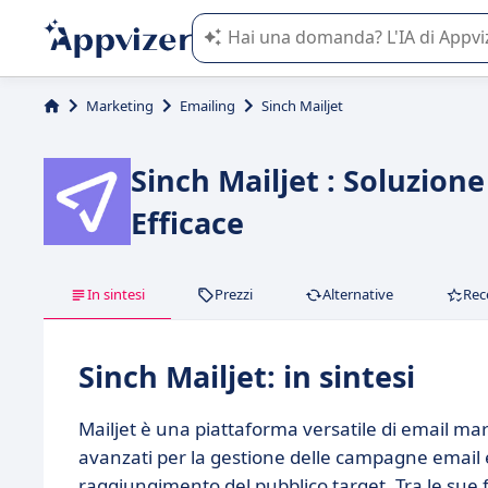
L'IA di Appvizer vi guida nell'utilizzo
Marketing
Emailing
Sinch Mailjet
Sinch Mailjet : Soluzion
Efficace
In sintesi
Prezzi
Alternative
Rec
Sinch Mailjet: in sintesi
Mailjet è una piattaforma versatile di email ma
avanzati per la gestione delle campagne email 
raggiungimento del pubblico target. Tra le sue f