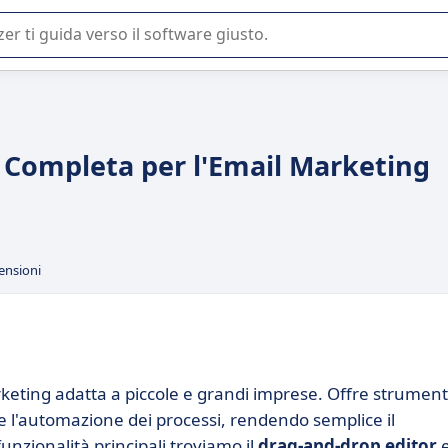
 o nella scelta di un software SaaS per la vostra azienda.
e Completa per l'Email Marketing
ensioni
rketing adatta a piccole e grandi imprese. Offre strument
e l'automazione dei processi, rendendo semplice il
unzionalità principali troviamo il
drag-and-drop editor
e