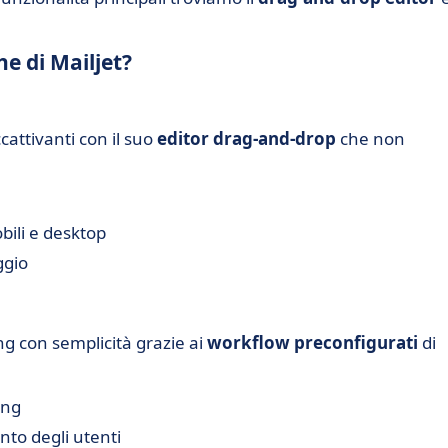
he di Mailjet?
cattivanti con il suo
editor drag-and-drop
che non
bili e desktop
ggio
g con semplicità grazie ai
workflow preconfigurati
di
ing
to degli utenti