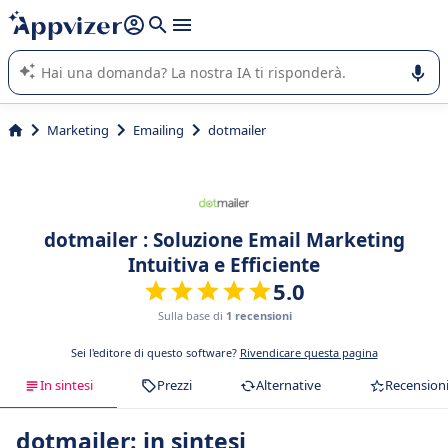
righe con
shift + enter
).
L'IA di Appvizer vi guida nell'utilizzo o nella scelta di un
software SaaS per la vostra azienda.
Marketing
Emailing
dotmailer
dotmailer : Soluzione Email Marketing
Intuitiva e Efficiente
5.0
Sulla base di
1 recensioni
Sei l'editore di questo software?
Rivendicare questa pagina
In sintesi
Prezzi
Alternative
Recension
dotmailer: in sintesi