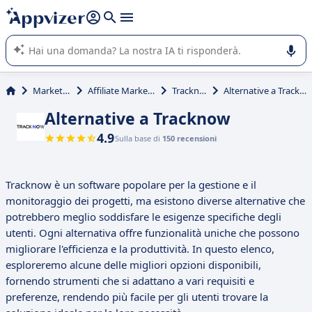
righe con
shift + enter
).
L'IA di Appvizer vi guida nell'utilizzo o nella scelta di un
software SaaS per la vostra azienda.
Marketing
Affiliate Marketing
Tracknow
Alternative a Tracknow
Alternative a Tracknow
4.9
Sulla base di
150 recensioni
Tracknow è un software popolare per la gestione e il
monitoraggio dei progetti, ma esistono diverse alternative che
potrebbero meglio soddisfare le esigenze specifiche degli
utenti. Ogni alternativa offre funzionalità uniche che possono
migliorare l'efficienza e la produttività. In questo elenco,
esploreremo alcune delle migliori opzioni disponibili,
fornendo strumenti che si adattano a vari requisiti e
preferenze, rendendo più facile per gli utenti trovare la