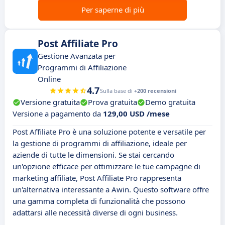
Per saperne di più
Post Affiliate Pro
Gestione Avanzata per
Programmi di Affiliazione
Online
4.7
Sulla base di
+200 recensioni
Versione gratuita
Prova gratuita
Demo gratuita
Versione a pagamento da
129,00 USD /mese
Post Affiliate Pro è una soluzione potente e versatile per
la gestione di programmi di affiliazione, ideale per
aziende di tutte le dimensioni. Se stai cercando
un'opzione efficace per ottimizzare le tue campagne di
marketing affiliate, Post Affiliate Pro rappresenta
un'alternativa interessante a Awin. Questo software offre
una gamma completa di funzionalità che possono
adattarsi alle necessità diverse di ogni business.