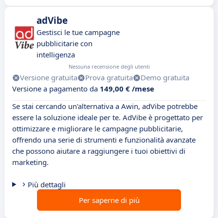
adVibe
Gestisci le tue campagne
pubblicitarie con
intelligenza
Nessuna recensione degli utenti
Versione gratuita
Prova gratuita
Demo gratuita
Versione a pagamento da
149,00 € /mese
Se stai cercando un'alternativa a Awin, adVibe potrebbe
essere la soluzione ideale per te. AdVibe è progettato per
ottimizzare e migliorare le campagne pubblicitarie,
offrendo una serie di strumenti e funzionalità avanzate
che possono aiutare a raggiungere i tuoi obiettivi di
marketing.
Più dettagli
Per saperne di più