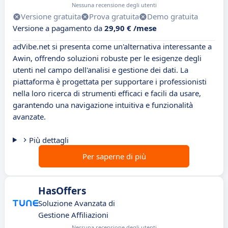
Nessuna recensione degli utenti
Versione gratuita
Prova gratuita
Demo gratuita
Versione a pagamento da
29,90 € /mese
adVibe.net si presenta come un'alternativa interessante a
Awin, offrendo soluzioni robuste per le esigenze degli
utenti nel campo dell'analisi e gestione dei dati. La
piattaforma è progettata per supportare i professionisti
nella loro ricerca di strumenti efficaci e facili da usare,
garantendo una navigazione intuitiva e funzionalità
avanzate.
Più dettagli
Per saperne di più
HasOffers
Soluzione Avanzata di
Gestione Affiliazioni
Nessuna recensione degli utenti