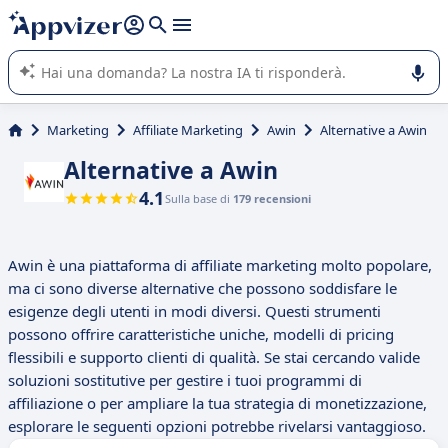
righe con
shift + enter
).
L'IA di Appvizer vi guida nell'utilizzo o nella scelta di un
software SaaS per la vostra azienda.
Marketing
Affiliate Marketing
Awin
Alternative a Awin
Alternative a Awin
4.1
Sulla base di
179 recensioni
Awin è una piattaforma di affiliate marketing molto popolare,
ma ci sono diverse alternative che possono soddisfare le
esigenze degli utenti in modi diversi. Questi strumenti
possono offrire caratteristiche uniche, modelli di pricing
flessibili e supporto clienti di qualità. Se stai cercando valide
soluzioni sostitutive per gestire i tuoi programmi di
affiliazione o per ampliare la tua strategia di monetizzazione,
esplorare le seguenti opzioni potrebbe rivelarsi vantaggioso.