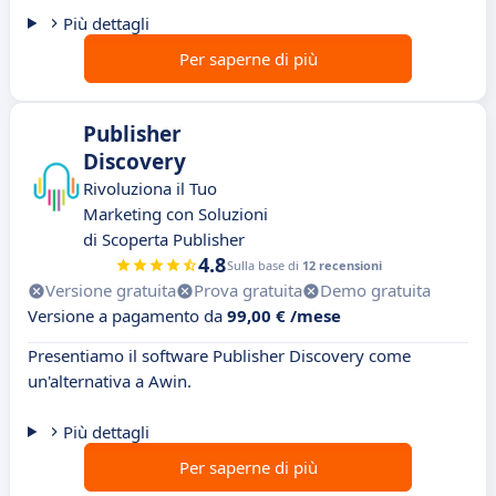
Più dettagli
Per saperne di più
Publisher
Discovery
Rivoluziona il Tuo
Marketing con Soluzioni
di Scoperta Publisher
4.8
Sulla base di
12 recensioni
Versione gratuita
Prova gratuita
Demo gratuita
Versione a pagamento da
99,00 € /mese
Presentiamo il software Publisher Discovery come
un'alternativa a Awin.
Più dettagli
Per saperne di più