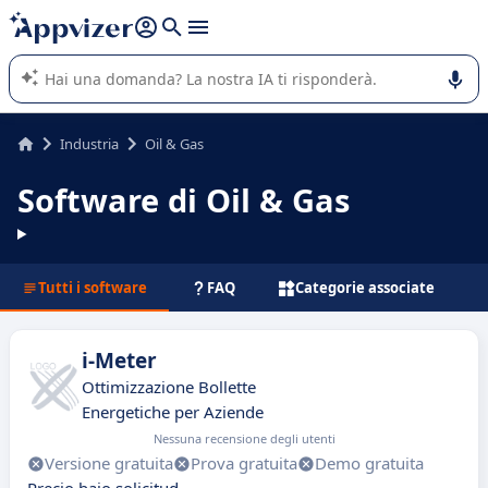
righe con
shift + enter
).
L'IA di Appvizer vi guida nell'utilizzo o nella scelta di un
software SaaS per la vostra azienda.
Industria
Oil & Gas
Software di Oil & Gas
Tutti i software
FAQ
Categorie associate
i-Meter
Ottimizzazione Bollette
Energetiche per Aziende
Nessuna recensione degli utenti
Versione gratuita
Prova gratuita
Demo gratuita