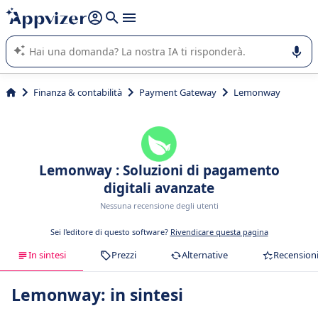
righe con
shift + enter
).
L'IA di Appvizer vi guida nell'utilizzo o nella scelta di un
software SaaS per la vostra azienda.
Finanza & contabilità
Payment Gateway
Lemonway
Lemonway : Soluzioni di pagamento
digitali avanzate
Nessuna recensione degli utenti
Sei l'editore di questo software?
Rivendicare questa pagina
In sintesi
Prezzi
Alternative
Recension
Lemonway: in sintesi