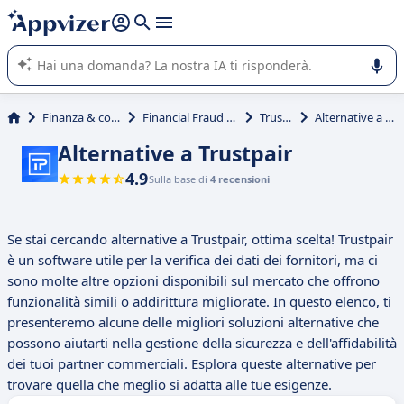
righe con
shift + enter
).
L'IA di Appvizer vi guida nell'utilizzo o nella scelta di un
software SaaS per la vostra azienda.
Finanza & contabilità
Financial Fraud Detection
Trustpair
Alternative a Trustpair
Alternative a Trustpair
4.9
Sulla base di
4 recensioni
Se stai cercando alternative a Trustpair, ottima scelta! Trustpair
è un software utile per la verifica dei dati dei fornitori, ma ci
sono molte altre opzioni disponibili sul mercato che offrono
funzionalità simili o addirittura migliorate. In questo elenco, ti
presenteremo alcune delle migliori soluzioni alternative che
possono aiutarti nella gestione della sicurezza e dell'affidabilità
dei tuoi partner commerciali. Esplora queste alternative per
trovare quella che meglio si adatta alle tue esigenze.