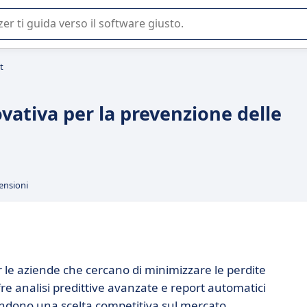
 o nella scelta di un software SaaS per la vostra azienda.
t
ovativa per la prevenzione delle
ensioni
 le aziende che cercano di minimizzare le perdite
fre analisi predittive avanzate e report automatici
rendono una scelta competitiva sul mercato.