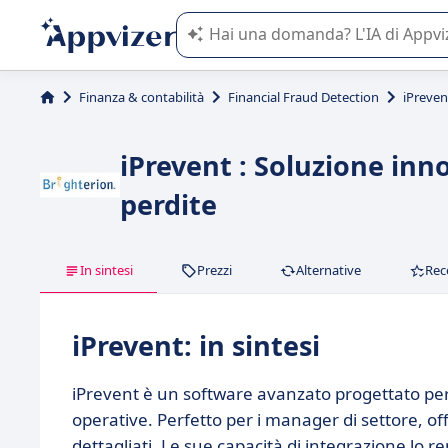
L'IA di Appvizer vi guida nell'utilizzo
Finanza & contabilità
Financial Fraud Detection
iPreven
iPrevent : Soluzione inn
perdite
In sintesi
Prezzi
Alternative
Rec
iPrevent: in sintesi
iPrevent è un software avanzato progettato per
operative. Perfetto per i manager di settore, of
dettagliati. Le sue capacità di integrazione lo 