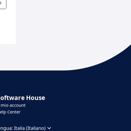
e
Software House
l mio account
elp Center
ingua:
Italia (Italiano)