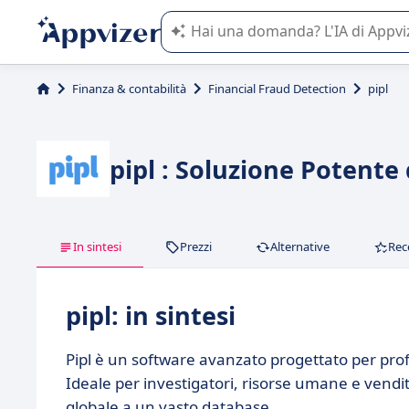
L'IA di Appvizer vi guida nell'utilizzo
Finanza & contabilità
Financial Fraud Detection
pipl
pipl : Soluzione Potente
In sintesi
Prezzi
Alternative
Rec
pipl: in sintesi
Pipl è un software avanzato progettato per profe
Ideale per investigatori, risorse umane e vendit
globale a un vasto database.