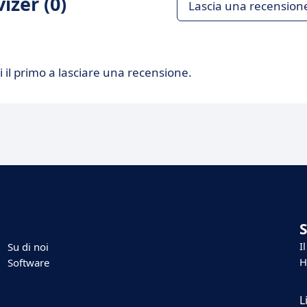
izer (0)
Lascia una recension
 il primo a lasciare una recensione.
I
Su di noi
H
Software
L