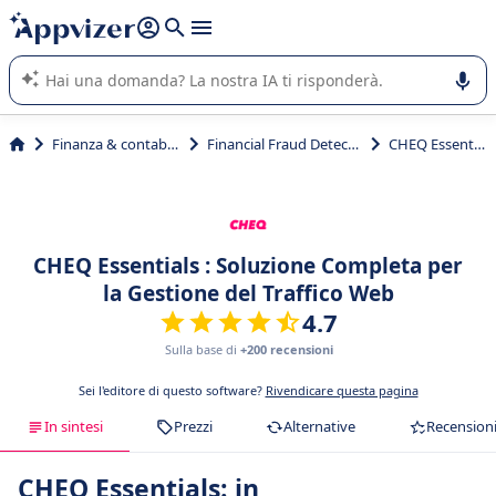
righe con
shift + enter
).
L'IA di Appvizer vi guida nell'utilizzo o nella scelta di un
software SaaS per la vostra azienda.
Finanza & contabilità
Financial Fraud Detection
CHEQ Essentials
CHEQ Essentials : Soluzione Completa per
la Gestione del Traffico Web
4.7
Sulla base di
+200 recensioni
Sei l'editore di questo software?
Rivendicare questa pagina
In sintesi
Prezzi
Alternative
Recension
CHEQ Essentials: in