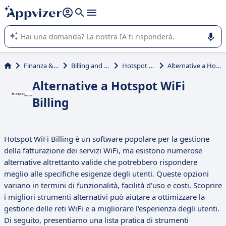
righe con
shift + enter
).
L'IA di Appvizer vi guida nell'utilizzo o nella scelta di un
software SaaS per la vostra azienda.
Finanza & contabilità
Billing and Provisioning
Hotspot WiFi Billing
Alternative a Hotspot WiFi Billing
Alternative a Hotspot WiFi
Billing
Hotspot WiFi Billing è un software popolare per la gestione
della fatturazione dei servizi WiFi, ma esistono numerose
alternative altrettanto valide che potrebbero rispondere
meglio alle specifiche esigenze degli utenti. Queste opzioni
variano in termini di funzionalità, facilità d'uso e costi. Scoprire
i migliori strumenti alternativi può aiutare a ottimizzare la
gestione delle reti WiFi e a migliorare l'esperienza degli utenti.
Di seguito, presentiamo una lista pratica di strumenti