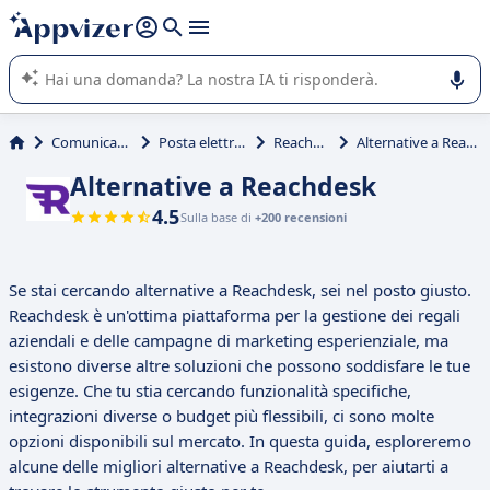
righe con
shift + enter
).
L'IA di Appvizer vi guida nell'utilizzo o nella scelta di un
software SaaS per la vostra azienda.
Comunicazione
Posta elettronica
Reachdesk
Alternative a Reachdesk
Alternative a Reachdesk
4.5
Sulla base di
+200 recensioni
Se stai cercando alternative a Reachdesk, sei nel posto giusto.
Reachdesk è un'ottima piattaforma per la gestione dei regali
aziendali e delle campagne di marketing esperienziale, ma
esistono diverse altre soluzioni che possono soddisfare le tue
esigenze. Che tu stia cercando funzionalità specifiche,
integrazioni diverse o budget più flessibili, ci sono molte
opzioni disponibili sul mercato. In questa guida, esploreremo
alcune delle migliori alternative a Reachdesk, per aiutarti a