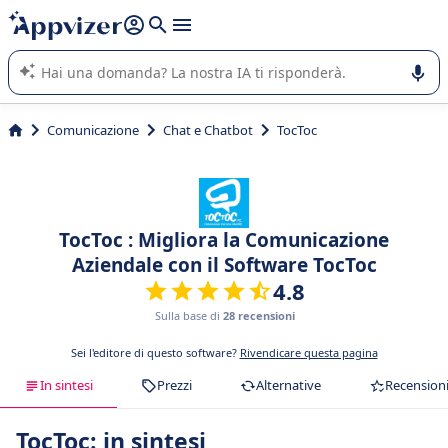
righe con
shift + enter
).
L'IA di Appvizer vi guida nell'utilizzo o nella scelta di un
software SaaS per la vostra azienda.
Comunicazione
Chat e Chatbot
TocToc
TocToc : Migliora la Comunicazione
Aziendale con il Software TocToc
4.8
Sulla base di
28 recensioni
Sei l'editore di questo software?
Rivendicare questa pagina
In sintesi
Prezzi
Alternative
Recension
TocToc: in sintesi