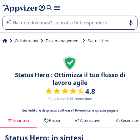
righe con
shift + enter
).
L'IA di Appvizer vi guida nell'utilizzo o nella scelta di un
software SaaS per la vostra azienda.
Collaborativi
Task management
Status Hero
Status Hero : Ottimizza il tuo flusso di
lavoro agile
4.8
Sulla base di
37 recensioni
Sei l'editore di questo software?
Rivendicare questa pagina
In sintesi
Prezzi
Alternative
Recension
Status Hero: in sintesi