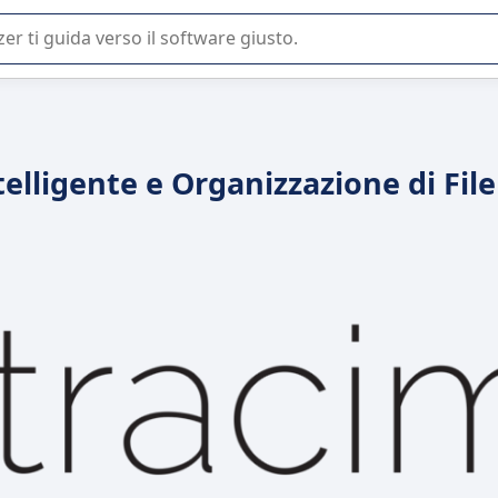
 o nella scelta di un software SaaS per la vostra azienda.
telligente e Organizzazione di File