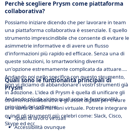
Perchè scegliere Prysm come piattaforma
collaborativa?
Possiamo iniziare dicendo che per lavorare in team
una piattaforma collaborativa è essenziale. E quello
strumento imprescindibile che consente di evitare le
asimmetrie informative e di avere un flusso
d'informazioni più rapido ed efficace. Senza una di
queste soluzioni, lo smartworking diventa
un'opzione estremamente complicata da attuare.
Andando poi nello specifico con questo strumento,
Quali sono le funzionalità principali di
non vi diciamo di abbandonare i vostri strumenti già
Prysm
in adozione. L'idea di Prysm è quella di unificare gli
Andando più da vicino quali sono le funzionalità
strumenti collaborativi e gli asset digitali per creare
principali del software:
una sorta di sala riunioni virtuale. Potrete integrare
quindi gli strumenti più celebri come: Slack, Cisco,
Spazi di lavoro virtuali
Skype ed ecc
Accessibilità ovunque