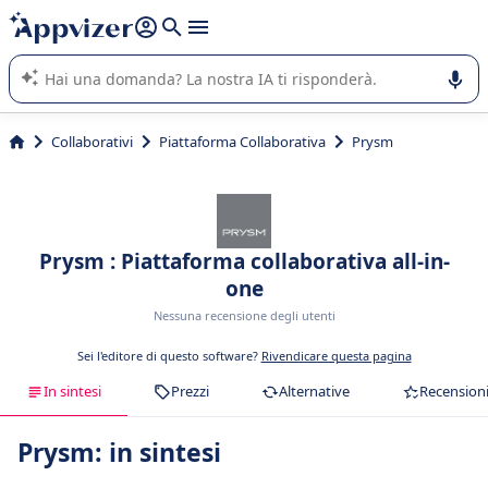
righe con
shift + enter
).
L'IA di Appvizer vi guida nell'utilizzo o nella scelta di un
software SaaS per la vostra azienda.
Collaborativi
Piattaforma Collaborativa
Prysm
Prysm : Piattaforma collaborativa all-in-
one
Nessuna recensione degli utenti
Sei l'editore di questo software?
Rivendicare questa pagina
In sintesi
Prezzi
Alternative
Recension
Prysm: in sintesi