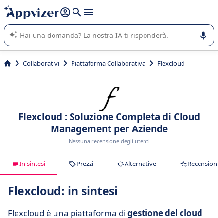
righe con
shift + enter
).
L'IA di Appvizer vi guida nell'utilizzo o nella scelta di un
software SaaS per la vostra azienda.
Collaborativi
Piattaforma Collaborativa
Flexcloud
Flexcloud : Soluzione Completa di Cloud
Management per Aziende
Nessuna recensione degli utenti
In sintesi
Prezzi
Alternative
Recension
Flexcloud: in sintesi
Flexcloud è una piattaforma di
gestione del cloud