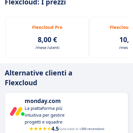
Flexcloud: I prezzi
Flexcloud Pro
Flexcloud
8,00 €
10,5
/mese /utenti
/mese /
Alternative clienti a
Flexcloud
monday.com
La piattaforma più
intuitiva per gestire
progetti e squadre
4.5
Sulla base di
+200 recensioni