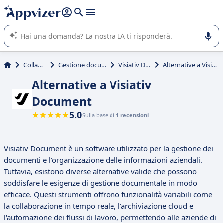
righe con
shift + enter
).
L'IA di Appvizer vi guida nell'utilizzo o nella scelta di un
software SaaS per la vostra azienda.
Collaborativi
Gestione documenti (DMS)
Visiativ Document
Alternative a Visiativ Document
Alternative a Visiativ
Document
5.0
Sulla base di
1 recensioni
Visiativ Document è un software utilizzato per la gestione dei
documenti e l'organizzazione delle informazioni aziendali.
Tuttavia, esistono diverse alternative valide che possono
soddisfare le esigenze di gestione documentale in modo
efficace. Questi strumenti offrono funzionalità variabili come
la collaborazione in tempo reale, l'archiviazione cloud e
l'automazione dei flussi di lavoro, permettendo alle aziende di