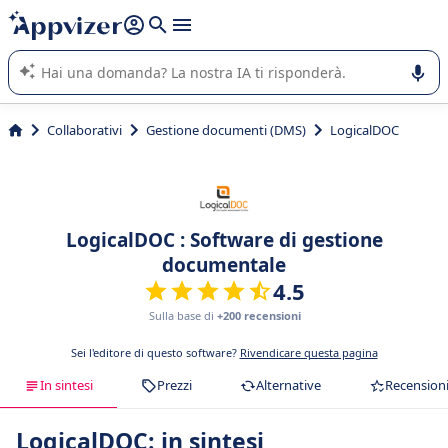
righe con
shift + enter
).
L'IA di Appvizer vi guida nell'utilizzo o nella scelta di un
software SaaS per la vostra azienda.
Collaborativi
Gestione documenti (DMS)
LogicalDOC
LogicalDOC : Software di gestione
documentale
4.5
Sulla base di
+200 recensioni
Sei l'editore di questo software?
Rivendicare questa pagina
In sintesi
Prezzi
Alternative
Recension
LogicalDOC: in sintesi