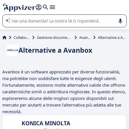
righe con
shift + enter
).
L'IA di Appvizer vi guida nell'utilizzo o nella scelta di un
software SaaS per la vostra azienda.
Collaborativi
Gestione documenti (DMS)
Avanbox
Alternative a Avanbox
Alternative a Avanbox
Avanbox è un software apprezzato per diverse funzionalità,
ma potrebbe non soddisfare tutte le esigenze degli utenti.
Fortunatamente, esistono molte alternative valide che offrono
caratteristiche simili o addirittura migliorate. In questo elenco,
esploreremo alcune delle migliori opzioni disponibili sul
mercato per aiutarti a trovare l'alternativa più adatta alle tue
necessità.
KONICA MINOLTA