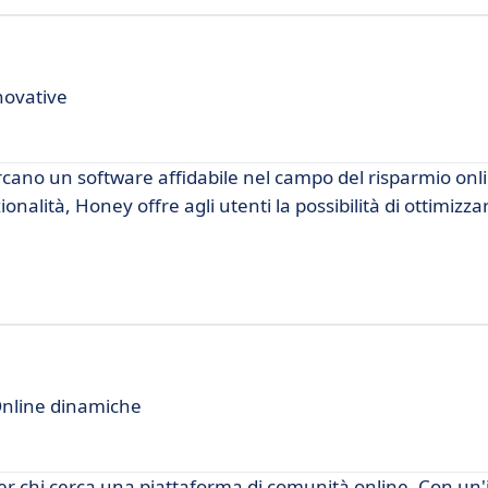
novative
cano un software affidabile nel campo del risparmio onli
alità, Honey offre agli utenti la possibilità di ottimizzar
Online dinamiche
er chi cerca una piattaforma di comunità online. Con un'