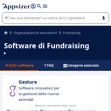
righe con
shift + enter
).
L'IA di Appvizer vi guida nell'utilizzo o nella scelta di un
software SaaS per la vostra azienda.
Organizzazioni & associazioni
Fundraising
Software di Fundraising
Tutti i software
FAQ
Categorie associate
Gesture
Software innovativo per
la gestione delle risorse
aziendali
Nessuna recensione degli utenti