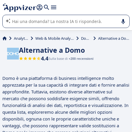
righe con
shift + enter
).
L'IA di Appvizer vi guida nell'utilizzo o nella scelta di un
software SaaS per la vostra azienda.
Analytics
Web & Mobile Analytics
Domo
Alternative a Domo
Alternative a Domo
4.4
Sulla base di
+200 recensioni
Domo è una piattaforma di business intelligence molto
apprezzata per la sua capacità di integrare dati e fornire analisi
approfondite. Tuttavia, esistono diverse alternative sul
mercato che possono soddisfare esigenze simili, offrendo
funzionalità di analisi dei dati, reportistica e visualizzazione. In
questa lista, esploreremo alcune delle migliori opzioni
disponibili, ognuna con le proprie caratteristiche uniche e
vantaggi, che possono rappresentare valide sostituzioni a