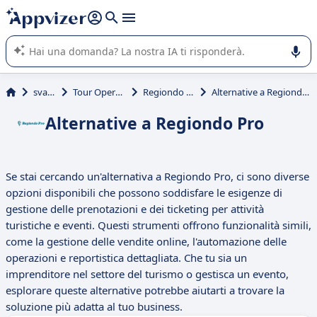
righe con
shift + enter
).
L'IA di Appvizer vi guida nell'utilizzo o nella scelta di un
software SaaS per la vostra azienda.
svago
Tour Operator
Regiondo Pro
Alternative a Regiondo Pro
Alternative a Regiondo Pro
Se stai cercando un'alternativa a Regiondo Pro, ci sono diverse
opzioni disponibili che possono soddisfare le esigenze di
gestione delle prenotazioni e dei ticketing per attività
turistiche e eventi. Questi strumenti offrono funzionalità simili,
come la gestione delle vendite online, l'automazione delle
operazioni e reportistica dettagliata. Che tu sia un
imprenditore nel settore del turismo o gestisca un evento,
esplorare queste alternative potrebbe aiutarti a trovare la
soluzione più adatta al tuo business.