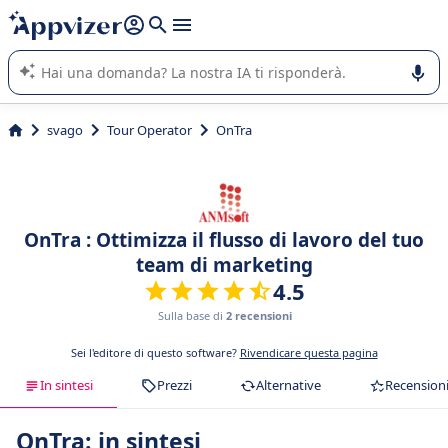
righe con
shift + enter
).
L'IA di Appvizer vi guida nell'utilizzo o nella scelta di un
software SaaS per la vostra azienda.
svago
Tour Operator
OnTra
OnTra : Ottimizza il flusso di lavoro del tuo
team di marketing
4.5
Sulla base di
2 recensioni
Sei l'editore di questo software?
Rivendicare questa pagina
In sintesi
Prezzi
Alternative
Recension
OnTra: in sintesi