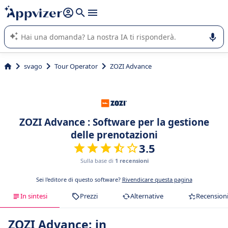
righe con
shift + enter
).
L'IA di Appvizer vi guida nell'utilizzo o nella scelta di un
software SaaS per la vostra azienda.
svago
Tour Operator
ZOZI Advance
ZOZI Advance : Software per la gestione
delle prenotazioni
3.5
Sulla base di
1 recensioni
Sei l'editore di questo software?
Rivendicare questa pagina
In sintesi
Prezzi
Alternative
Recension
ZOZI Advance: in