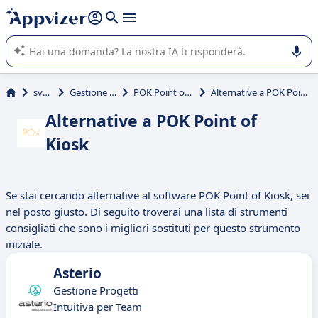
righe con
shift + enter
).
L'IA di Appvizer vi guida nell'utilizzo o nella scelta di un
software SaaS per la vostra azienda.
svago
Gestione hotel
POK Point of Kiosk
Alternative a POK Point of Kiosk
Alternative a POK Point of
Kiosk
Se stai cercando alternative al software POK Point of Kiosk, sei
nel posto giusto. Di seguito troverai una lista di strumenti
consigliati che sono i migliori sostituti per questo strumento
iniziale.
Asterio
Gestione Progetti
Intuitiva per Team